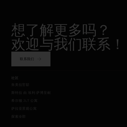
想了解更多吗？
欢迎与我们联系！
联系我们
社区
朱美拉官邸
斯特拉 由 埃利·萨博呈献
希尔顿 JLT 公寓
萨拉亚景观公寓
探索全部