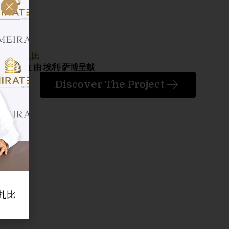
阿布扎比
斯特拉 由 埃利·萨博呈献
Discover The Project
布扎比